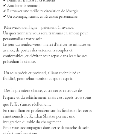
✔ Diminuer le stress et les tensions
✔ Améliorer le sommeil
✔ Retrouver une meilleure circulation de l'énergie
✔ Un accompagnement entièrement personnalisé
Réservation en ligne – paiement à l’avance.
Un questionnaire vous sera transmis en amont pour
personnaliser votre soin.
Le jour du rendez-vous : merci d’arriver 10 minutes en
avance, de porter des vêtements souples et
confortables, et d’éviter tout repas dans les 2 heures
précédant la séance.
Un soin précis et profond, alliant technicité et
fluidité, pour réharmoniser corps et esprit.
Dès la première séance, votre corps retrouve de
l’espace et du relâchement, mais c’est après trois soins
que l’effet s’ancre réellement.
En travaillant en profondeur sur les fascias et les corps
émotionnels, le Zenthai Shiatsu permet une
intégration durable du changement.
Pour vous accompagner dans cette démarche de soin
et de transformation,