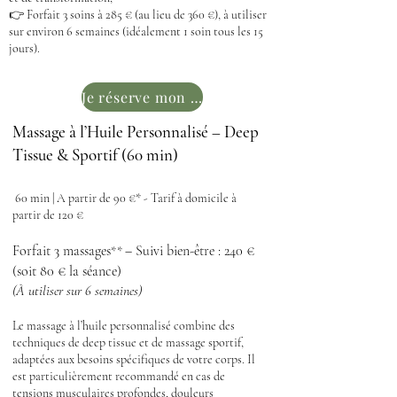
👉 Forfait 3 soins à 285 € (au lieu de 360 €), à utiliser
sur environ 6 semaines (idéalement 1 soin tous les 15
jours).
Je réserve mon soin
Massage à l’Huile Personnalisé – Deep
Tissue & Sportif (60 min)
60 min | A partir de 90 €* - Tarif à domicile à
partir de 120 €
Forfait 3 massages
– Suivi bien-être : 240 €
**
(soit 80 € la séance)
(À utiliser sur 6 semaines)
Le massage à l’huile personnalisé combine des
techniques de deep tissue et de massage sportif,
adaptées aux besoins spécifiques de votre corps. Il
est particulièrement recommandé en cas de
tensions musculaires profondes, douleurs