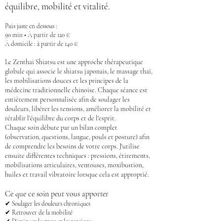
équilibre, mobilité et vitalité.
Puis juste en dessous :
90 min • À partir de 120 €
À domicile : à partir de 140 €
​Le Zenthai Shiatsu est une approche thérapeutique
globale qui associe le shiatsu japonais, le massage thaï,
les mobilisations douces et les principes de la
médecine traditionnelle chinoise. Chaque séance est
entièrement personnalisée afin de soulager les
douleurs, libérer les tensions, améliorer la mobilité et
rétablir l'équilibre du corps et de l'esprit.
Chaque soin débute par un bilan complet
(observation, questions, langue, pouls et posture) afin
de comprendre les besoins de votre corps. J'utilise
ensuite différentes techniques : pressions, étirements,
mobilisations articulaires, ventouses, moxibustion,
huiles et travail vibratoire lorsque cela est approprié.
Ce que ce soin peut vous apporter
✔ Soulager les douleurs chroniques
✔ Retrouver de la mobilité