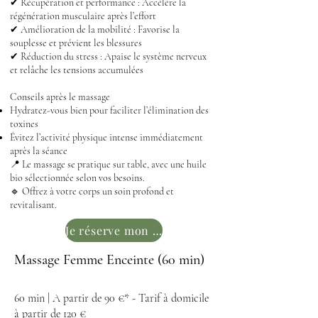
✔ Récupération et performance : Accélère la
régénération musculaire après l’effort
✔ Amélioration de la mobilité : Favorise la
souplesse et prévient les blessures
✔ Réduction du stress : Apaise le système nerveux
et relâche les tensions accumulées
Conseils après le massage
Hydratez-vous bien pour faciliter l’élimination des
toxines
Évitez l’activité physique intense immédiatement
après la séance
📍 Le massage se pratique sur table, avec une huile
bio sélectionnée selon vos besoins.
🔹 Offrez à votre corps un soin profond et
revitalisant.
Je réserve mon soin
Massage Femme Enceinte (60 min)
60 min | A partir de 90 €* - Tarif à domicile
à partir de 120 €