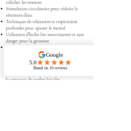
relâcher les tensions
Stimulation circulatoire pour réduire la
rétention d’eau
Techniques de relaxation et respirations
profondes pour apaiser le mental
Utilisation d’huiles bio nourrissantes et sans
danger pour la grossesse
Bienfaits
✔ Détente musculaire : Soulage le dos, les
hanches, les jambes et la nuque
✔ Circulation améliorée : Réduit l’œdème et
la sensation de jambes lourdes
✔ Sommeil de meilleure qualité : Favorise un
repos plus profond et réparateur
✔ Diminution du stress : Apaise l’anxiété et
favorise le bien-être émotionnel
✔ Préparation à l’accouchement : Aide le
corps à se détendre et à gagner en souplesse