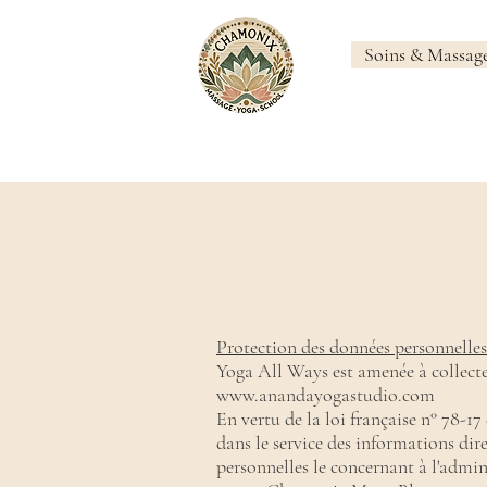
Soins & Massag
Protection des données personnelles
Yoga All Ways est amenée à collecter 
www.anandayogastudio.com
En vertu de la loi française n° 78-17
dans le service des informations d
personnelles le concernant à l'admini